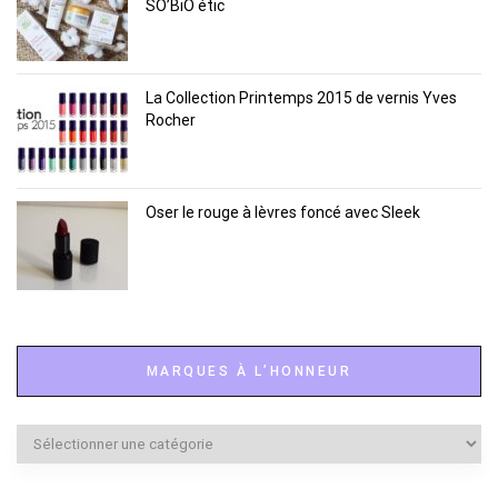
SO’BiO étic
La Collection Printemps 2015 de vernis Yves
Rocher
Oser le rouge à lèvres foncé avec Sleek
MARQUES À L’HONNEUR
Marques
à
l’honneur