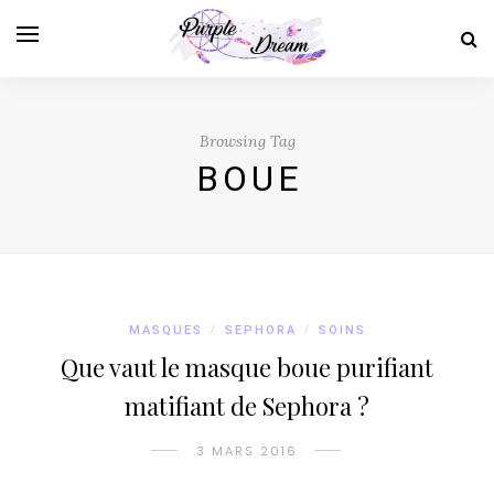
Browsing Tag
BOUE
MASQUES
/
SEPHORA
/
SOINS
Que vaut le masque boue purifiant
matifiant de Sephora ?
3 MARS 2016