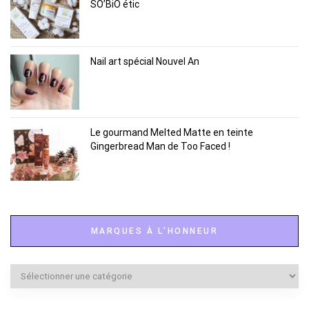
SO’BiO étic
Nail art spécial Nouvel An
Le gourmand Melted Matte en teinte
Gingerbread Man de Too Faced !
MARQUES À L’HONNEUR
Marques
à
l’honneur