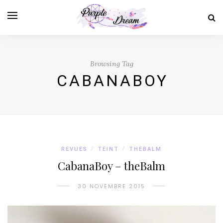
Browsing Tag
CABANABOY
REVUES
/
TEINT
/
THEBALM
CabanaBoy – theBalm
30 NOVEMBRE 2015