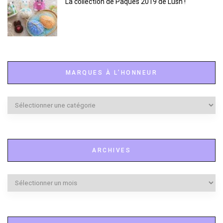
La collection de Pâques 2019 de Lush !
MARQUES À L’HONNEUR
Marques
à
l’honneur
ARCHIVES
Archives