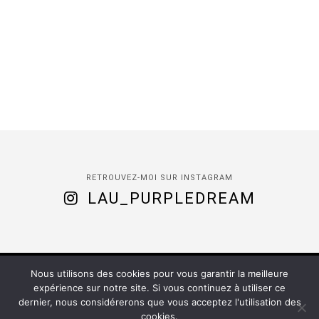
RETROUVEZ-MOI SUR INSTAGRAM
LAU_PURPLEDREAM
Nous utilisons des cookies pour vous garantir la meilleure
(C) 2020 -
Purple Dream
| Installed by
Romy
expérience sur notre site. Si vous continuez à utiliser ce
dernier, nous considérerons que vous acceptez l'utilisation des
ACCUEIL
À PROPOS
CONTACT
cookies.