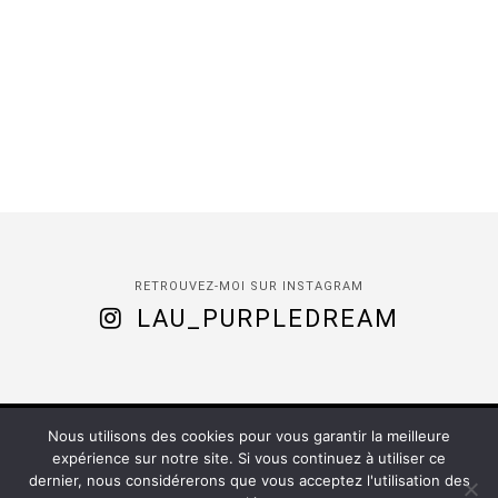
RETROUVEZ-MOI SUR INSTAGRAM
LAU_PURPLEDREAM
Nous utilisons des cookies pour vous garantir la meilleure
(C) 2020 -
Purple Dream
| Installed by
Romy
expérience sur notre site. Si vous continuez à utiliser ce
dernier, nous considérerons que vous acceptez l'utilisation des
ACCUEIL
À PROPOS
CONTACT