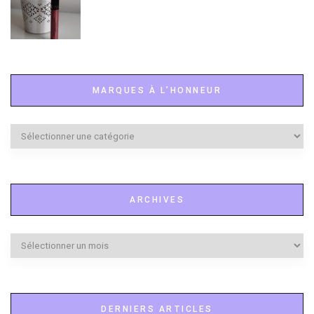
MARQUES À L’HONNEUR
Marques
à
l’honneur
ARCHIVES
Archives
DERNIERS ARTICLES