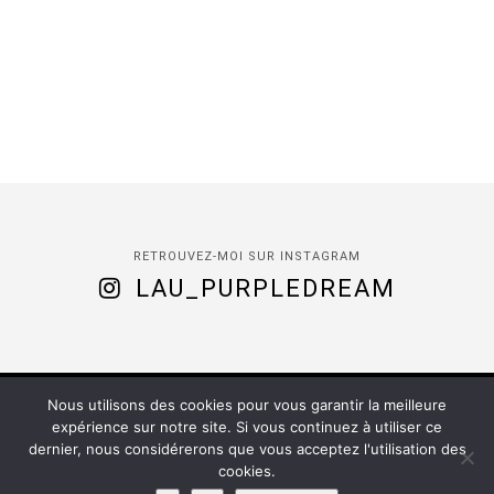
RETROUVEZ-MOI SUR INSTAGRAM
LAU_PURPLEDREAM
Nous utilisons des cookies pour vous garantir la meilleure
(C) 2020 -
Purple Dream
| Installed by
Romy
expérience sur notre site. Si vous continuez à utiliser ce
dernier, nous considérerons que vous acceptez l'utilisation des
ACCUEIL
À PROPOS
CONTACT
cookies.