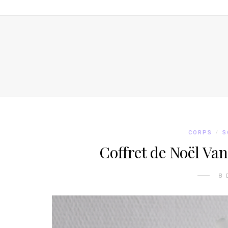
CORPS
/
S
Coffret de Noël Va
8 