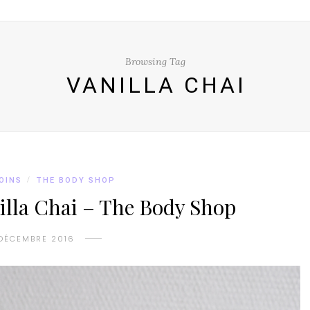
Browsing Tag
VANILLA CHAI
OINS
/
THE BODY SHOP
nilla Chai – The Body Shop
DÉCEMBRE 2016