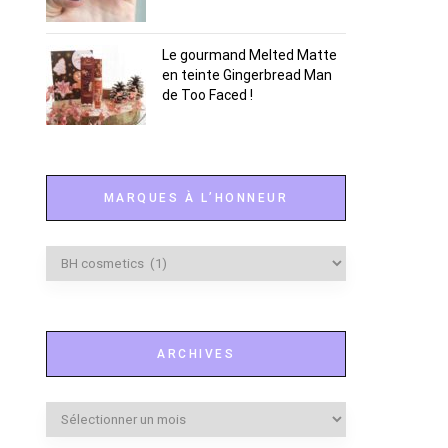
Le gourmand Melted Matte
en teinte Gingerbread Man
de Too Faced !
MARQUES À L’HONNEUR
Marques
à
l’honneur
ARCHIVES
Archives