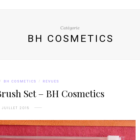
Catégorie
BH COSMETICS
/
BH COSMETICS
/
REVUES
Brush Set – BH Cosmetics
4 JUILLET 2015