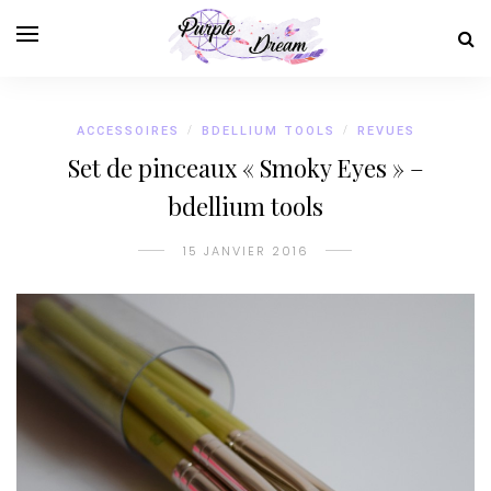
ACCESSOIRES
/
BDELLIUM TOOLS
/
REVUES
Set de pinceaux « Smoky Eyes » –
bdellium tools
15 JANVIER 2016