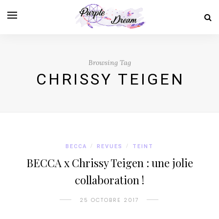
Browsing Tag
CHRISSY TEIGEN
BECCA
/
REVUES
/
TEINT
BECCA x Chrissy Teigen : une jolie
collaboration !
25 OCTOBRE 2017