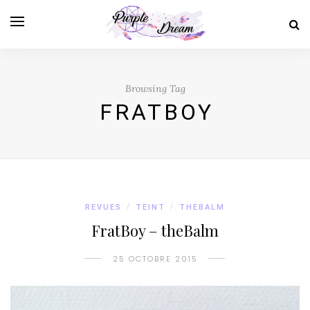
Browsing Tag
FRATBOY
REVUES
/
TEINT
/
THEBALM
FratBoy – theBalm
25 OCTOBRE 2015