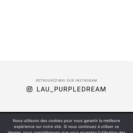
RETROUVEZ-MOI SUR INSTAGRAM
LAU_PURPLEDREAM
Nous utilisons des cookies pour vous garantir la meilleure
(C) 2020 -
Purple Dream
| Installed by
Romy
expérience sur notre site. Si vous continuez à utiliser ce
dernier, nous considérerons que vous acceptez l'utilisation des