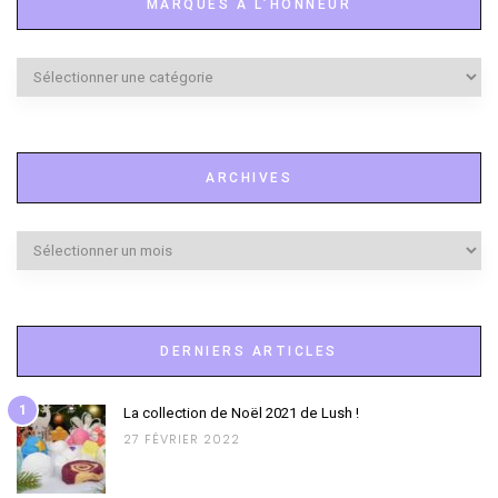
MARQUES À L’HONNEUR
Marques
à
l’honneur
ARCHIVES
Archives
DERNIERS ARTICLES
1
La collection de Noël 2021 de Lush !
27 FÉVRIER 2022