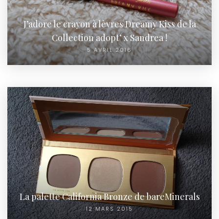
J’adore le crayon à lèvres Dreamy Kiss de la
Collection adopt’ x Sandrea !
5 AVRIL 2016
La palette California Bronze de bareMinerals
12 MARS 2015