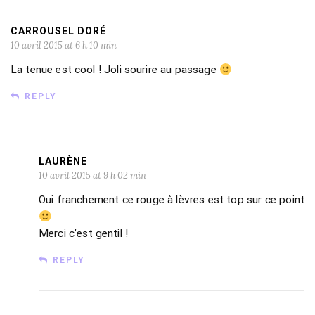
CARROUSEL DORÉ
10 avril 2015 at 6 h 10 min
La tenue est cool ! Joli sourire au passage
REPLY
LAURÈNE
10 avril 2015 at 9 h 02 min
Oui franchement ce rouge à lèvres est top sur ce point
Merci c’est gentil !
REPLY