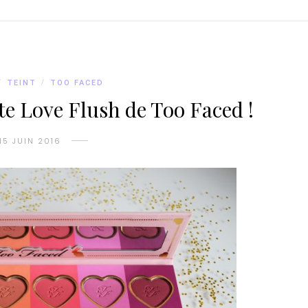
/
TEINT
/
TOO FACED
te Love Flush de Too Faced !
15 JUIN 2016