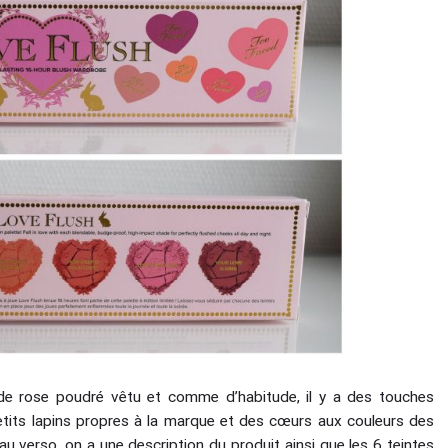
de rose poudré vêtu et comme d’habitude, il y a des touches
etits lapins propres à la marque et des cœurs aux couleurs des
au verso, on a une description du produit ainsi que les 6 teintes