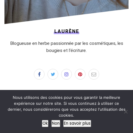
LAURÈNE
Blogueuse en herbe passionnée par les cosmétiques, les
bougies et l'écriture.
Nous utilisons des cookies pour vous garantir la meilleure
expérience sur notre site. Si vous continuez à utiliser ce
NEWSLETTER
dernier, nous considérerons que vous acceptez l'utilisation des
cookies.
Pour ne manquer aucune publication !
Ok
Non
En savoir plus
Adresse