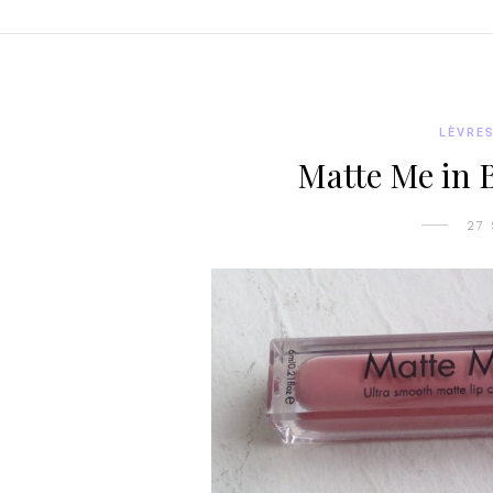
LÈVRE
Matte Me in B
27 