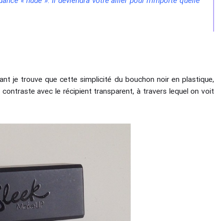
ance « nude ». Il deviendra votre allier pour n’importe quelle
nt je trouve que cette simplicité du bouchon noir en plastique,
contraste avec le récipient transparent, à travers lequel on voit