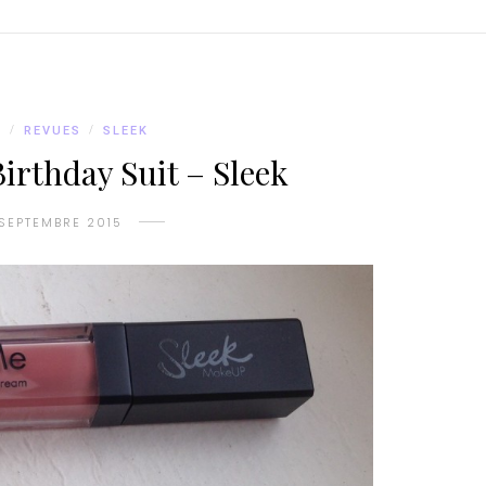
S
/
REVUES
/
SLEEK
irthday Suit – Sleek
SEPTEMBRE 2015