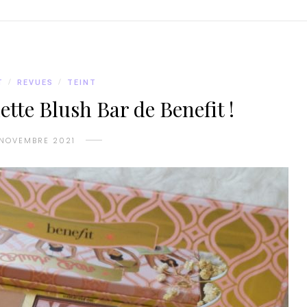
T
/
REVUES
/
TEINT
ette Blush Bar de Benefit !
 NOVEMBRE 2021