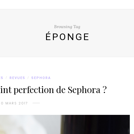
Browsing Tag
ÉPONGE
ES
/
REVUES
/
SEPHORA
int perfection de Sephora ?
20 MARS 2017