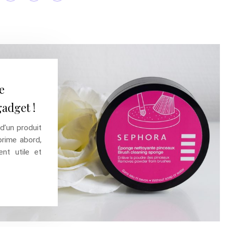
e
gadget !
 d’un produit
prime abord,
nt utile et