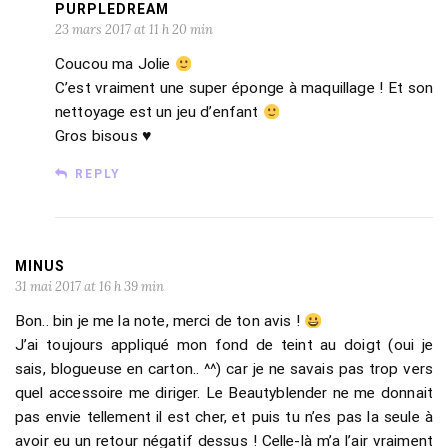
PURPLEDREAM
23 mars 2017 at 11 h 20 min
Coucou ma Jolie
C’est vraiment une super éponge à maquillage ! Et son
nettoyage est un jeu d’enfant
Gros bisous ♥
REPLY
MINUS
31 mai 2017 at 16 h 39 min
Bon.. bin je me la note, merci de ton avis !
J’ai toujours appliqué mon fond de teint au doigt (oui je
sais, blogueuse en carton.. ^^) car je ne savais pas trop vers
quel accessoire me diriger. Le Beautyblender ne me donnait
pas envie tellement il est cher, et puis tu n’es pas la seule à
avoir eu un retour négatif dessus ! Celle-là m’a l’air vraiment