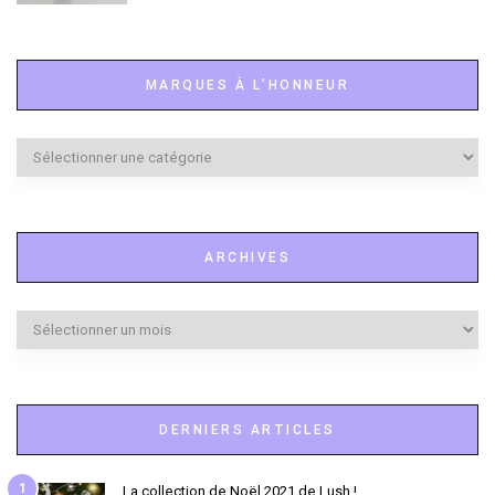
MARQUES À L’HONNEUR
Marques
à
l’honneur
ARCHIVES
Archives
DERNIERS ARTICLES
1
La collection de Noël 2021 de Lush !