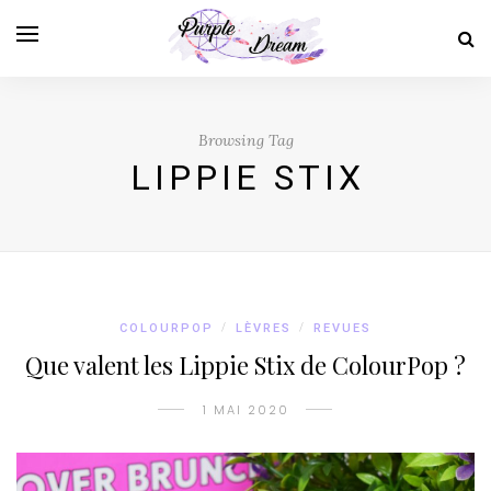
Browsing Tag
LIPPIE STIX
COLOURPOP
/
LÈVRES
/
REVUES
Que valent les Lippie Stix de ColourPop ?
1 MAI 2020