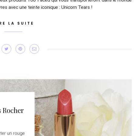
 deux produits Too Faced qui vous transporteront dans le monde
vres avec une teinte iconique : Unicorn Tears !
RE LA SUITE
s Rocher
ter un rouge