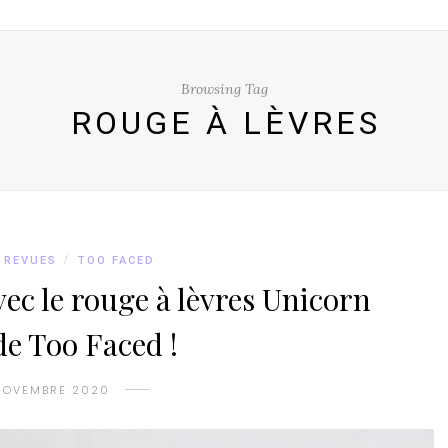
Browsing Tag
ROUGE À LÈVRES
REVUES
/
TOO FACED
vec le rouge à lèvres Unicorn
de Too Faced !
 NOVEMBRE 2020