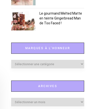
Le gourmand Melted Matte
en teinte Gingerbread Man
de Too Faced !
MARQUES À L’HONNEUR
Marques
à
l’honneur
ARCHIVES
Archives