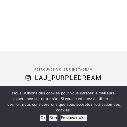
RETROUVEZ-MOI SUR INSTAGRAM
LAU_PURPLEDREAM
Nous utilisons des cookies pour vous garantir la meilleure
expérience sur notre site. Si vous continuez à utiliser ce
dernier, nous considérerons que vous acceptez l'utilisation des
cookies.
(C) 2020 -
Purple Dream
| Installed by
Romy
Ok
Non
En savoir plus
ACCUEIL
À PROPOS
CONTACT