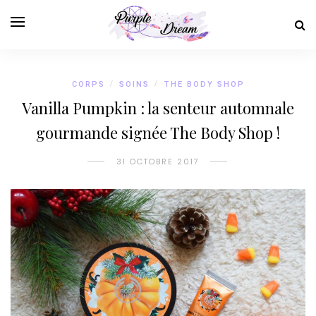
CORPS
/
SOINS
/
THE BODY SHOP
Vanilla Pumpkin : la senteur automnale
gourmande signée The Body Shop !
31 OCTOBRE 2017