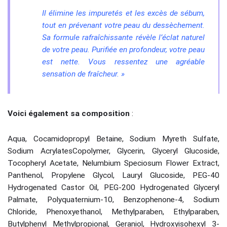
Il élimine les impuretés et les excès de sébum,
tout en prévenant votre peau du dessèchement.
Sa formule rafraîchissante révèle l’éclat naturel
de votre peau. Purifiée en profondeur, votre peau
est nette. Vous ressentez une agréable
sensation de fraîcheur. »
Voici également sa composition
:
Aqua, Cocamidopropyl Betaine, Sodium Myreth Sulfate,
Sodium AcrylatesCopolymer, Glycerin, Glyceryl Glucoside,
Tocopheryl Acetate, Nelumbium Speciosum Flower Extract,
Panthenol, Propylene Glycol, Lauryl Glucoside, PEG-40
Hydrogenated Castor Oil, PEG-200 Hydrogenated Glyceryl
Palmate, Polyquaternium-10, Benzophenone-4, Sodium
Chloride, Phenoxyethanol, Methylparaben, Ethylparaben,
Butylphenyl Methylpropional, Geraniol, Hydroxyisohexyl 3-