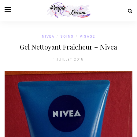
NIVEA
/
SOINS
/
VISAGE
Gel Nettoyant Fraîcheur – Nivea
1 JUILLET 2015