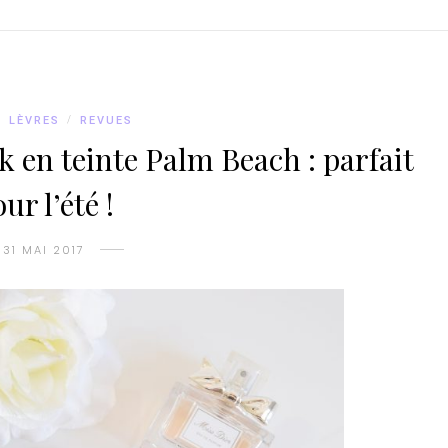
/
LÈVRES
/
REVUES
k en teinte Palm Beach : parfait
ur l’été !
31 MAI 2017