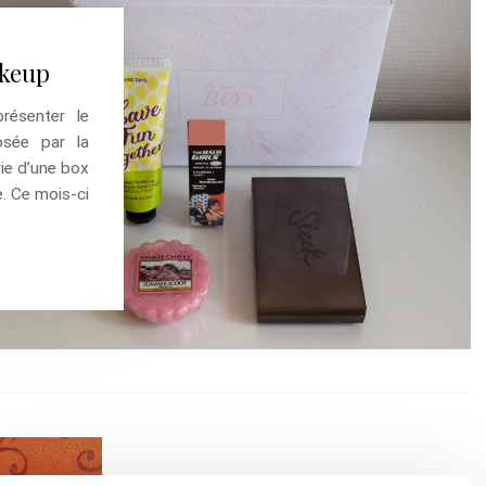
akeup
résenter le
osée par la
ie d’une box
e. Ce mois-ci