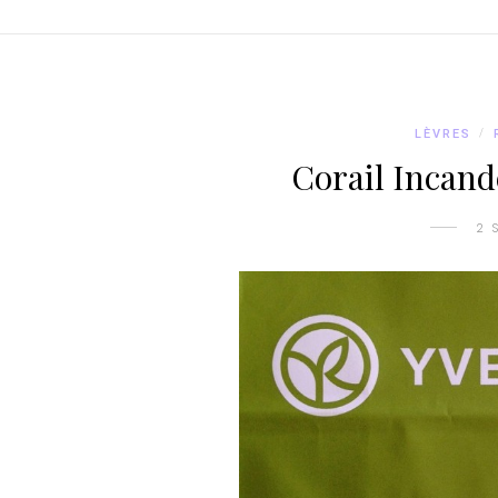
LÈVRES
/
Corail Incand
2 