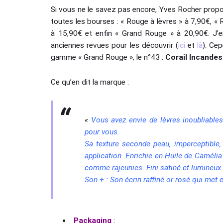
Si vous ne le savez pas encore, Yves Rocher propo
toutes les bourses : « Rouge à lèvres » à 7,90€, «
à 15,90€ et enfin « Grand Rouge » à 20,90€. J’en
anciennes revues pour les découvrir (
ici
et
là
). Cep
gamme « Grand Rouge », le n°43 :
Corail Incande
Ce qu’en dit la marque :
«
Vous avez envie de lèvres inoubliable
pour vous.
Sa texture seconde peau‚ imperceptible‚
application. Enrichie en Huile de Camélia
comme rajeunies. Fini satiné et lumineux.
Son + :
Son écrin raffiné or rosé qui met e
Packaging
: