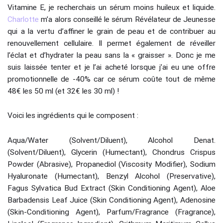
Vitamine E, je recherchais un sérum moins huileux et liquide.
Charlotte
m’a alors conseillé le sérum Révélateur de Jeunesse
qui a la vertu d’affiner le grain de peau et de contribuer au
renouvellement cellulaire. Il permet également de réveiller
l’éclat et d’hydrater la peau sans la « graisser ». Donc je me
suis laissée tenter et je l’ai acheté lorsque j’ai eu une offre
promotionnelle de -40% car ce sérum coûte tout de même
48€ les 50 ml (et 32€ les 30 ml) !
Voici les ingrédients qui le composent :
Aqua/Water (Solvent/Diluent), Alcohol Denat.
(Solvent/Diluent), Glycerin (Humectant), Chondrus Crispus
Powder (Abrasive), Propanediol (Viscosity Modifier), Sodium
Hyaluronate (Humectant), Benzyl Alcohol (Preservative),
Fagus Sylvatica Bud Extract (Skin Conditioning Agent), Aloe
Barbadensis Leaf Juice (Skin Conditioning Agent), Adenosine
(Skin-Conditioning Agent), Parfum/Fragrance (Fragrance),