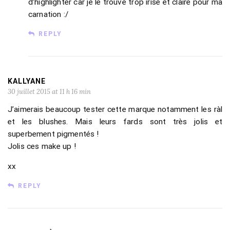
d’highlighter car je le trouve trop irisé et claire pour ma
carnation :/
REPLY
KALLYANE
30 juillet 2015 at 11 h 16 min
J’aimerais beaucoup tester cette marque notamment les ràl
et les blushes. Mais leurs fards sont très jolis et
superbement pigmentés !
Jolis ces make up !
xx
REPLY