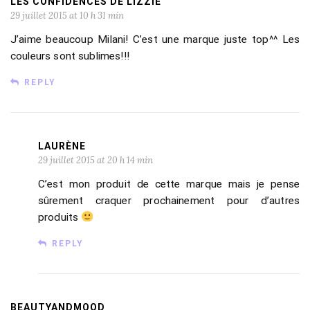
LES CONFIDENCES DE LIZZIE
29 juillet 2015 at 10 h 31 min
J’aime beaucoup Milani! C’est une marque juste top^^ Les
couleurs sont sublimes!!!
REPLY
LAURÈNE
29 juillet 2015 at 20 h 14 min
C’est mon produit de cette marque mais je pense
sûrement craquer prochainement pour d’autres
produits
REPLY
BEAUTYANDMOOD