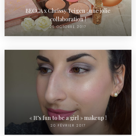
BECCA x Chrissy Teigen : une jolie
collaboration !
25 OCTOBRE 2017
« It’s fun to be a girl » makeup !
20 FÉVRIER 2017