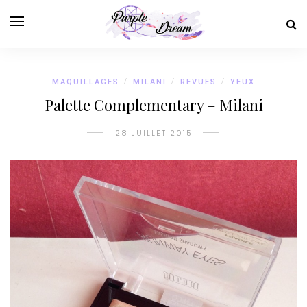
MAQUILLAGES
/
MILANI
/
REVUES
/
YEUX
Palette Complementary – Milani
28 JUILLET 2015