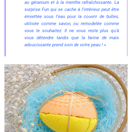
au géranium et à la menthe rafraîchissante. La
surprise Fun qui se cache à l’intérieur peut être
émiettée sous l’eau pour la couvrir de bulles,
utilisée comme savon, ou remodelée comme
vous le souhaitez. Il ne vous reste plus qu’à
vous détendre tandis que la farine de maïs
adoucissante prend soin de votre peau ! »